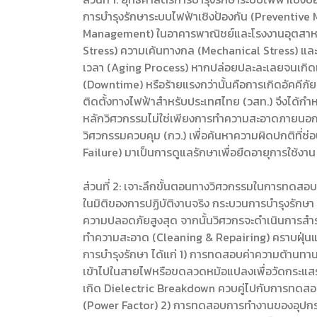
การบำรุงรักษาระบบไฟฟ้าเชิงป้องกัน (Preventive
Management) ในอาคารพาณิชย์และโรงงานอุตสาหกรร
Stress) ความเค้นทางกล (Mechanical Stress) แล
เวลา (Aging Process) หากปล่อยปละละเลยจนเกิ
(Downtime) หรือร้ายแรงกว่านั้นคือการเกิดอัคค
ติดตั้งทางไฟฟ้าสำหรับประเทศไทย (วสท.) จึงได้กำ
หลักวิศวกรรมไม่ใช่เพียงการทำความสะอาดภายนอก 
วิศวกรรมควบคุม (กว.) เพื่อค้นหาความผิดปกติที่ซ่อ
Failure) มาเป็นการดูแลรักษาเพื่อยืดอายุการใช้ง
ส่วนที่ 2: เจาะลึกขั้นตอนทางวิศวกรรมในการทดสอบ
ในมิติของการปฏิบัติงานจริง กระบวนการบำรุงรักษ
ความปลอดภัยสูงสุด จากนั้นวิศวกรจะดำเนินการสำ
ทำความสะอาด (Cleaning & Repairing) คราบฝุ่น
การบำรุงรักษา ได้แก่ 1) การทดสอบค่าความต้านท
เข้าไปในสายไฟหรือขดลวดหม้อแปลงเพื่อวัดกระแสร
เกิด Dielectric Breakdown ควบคู่ไปกับการทดสอบ
(Power Factor) 2) การทดสอบการทำงานของอุปกรณ