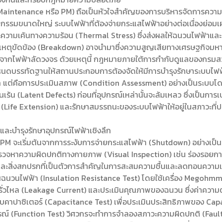
 Maintenance หรือ PM) ถือเป็นหัวใจสำคัญของการบริหารจัดการความเ
มขนาดใหญ่ ระบบไฟฟ้าที่ต้องจ่ายกระแสไฟฟ้าอย่างต่อเนื่องย่อมเ
ะความเค้นทางความร้อน (Thermal Stress) ซึ่งส่งผลให้ฉนวนไฟฟ้าแ
ดเหตุขัดข้อง (Breakdown) อาจนำมาซึ่งความสูญเสียทางเศรษฐกิจม
ีภัยจากไฟฟ้าลัดวงจร ด้วยเหตุนี้ กฎหมายภายใต้การกำกับดูแลของกร
หนดบรรทัดฐานให้สถานประกอบการต้องจัดให้มีการบำรุงรักษาระบบไฟฟ้า
แต่คือการประเมินสภาพ (Condition Assessment) อย่างเป็นระบบโดย
นเร้น (Latent Defects) ก่อนที่อุปกรณ์เหล่านั้นจะล้มเหลว ซึ่งเป็นกา
าน (Life Extension) และรักษาสมรรถนะของระบบไฟฟ้าให้อยู่ในสภาวะท
และบำรุงรักษาอุปกรณ์ไฟฟ้าเชิงลึก
า PM จะเริ่มต้นจากการระงับการจ่ายกระแสไฟฟ้า (Shutdown) อย่างเป
รวจหาความผิดปกติทางกายภาพ (Visual Inspection) เช่น ร่องรอยกา
และสิ่งสกปรกที่เป็นตัวการสำคัญในการสะสมความชื้นและลดทอนความ
านฉนวนไฟฟ้า (Insulation Resistance Test) โดยใช้เครื่อง Megohm
ั่วไหล (Leakage Current) และประเมินคุณภาพของฉนวน ซึ่งค่าความต
คาปาซิเตอร์ (Capacitance Test) เพื่อประเมินประสิทธิภาพของ Cap
์ (Function Test) วิศวกรจะทำการจำลองสภาวะความผิดปกติ (Fault 