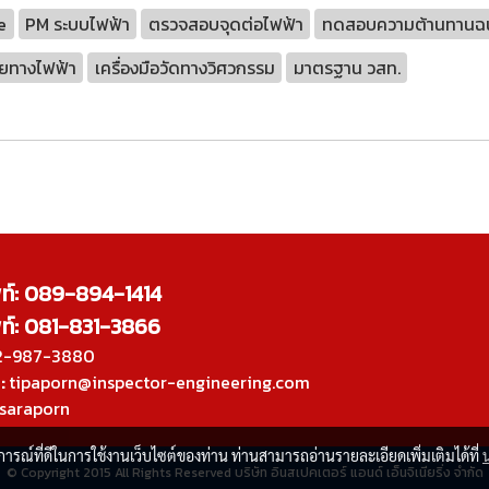
e
PM ระบบไฟฟ้า
ตรวจสอบจุดต่อไฟฟ้า
ทดสอบความต้านทานฉ
ยทางไฟฟ้า
เครื่องมือวัดทางวิศวกรรม
มาตรฐาน วสท.
พท์: 089-894-1414
พท์: 081-831-3866
-987-3880
:
tipaporn@inspector-engineering.com
saraporn
บการณ์ที่ดีในการใช้งานเว็บไซต์ของท่าน ท่านสามารถอ่านรายละเอียดเพิ่มเติมได้ที่
© Copyright 2015 All Rights Reserved บริษัท อินสเปคเตอร์ แอนด์ เอ็นจิเนียริ่ง จำกัด