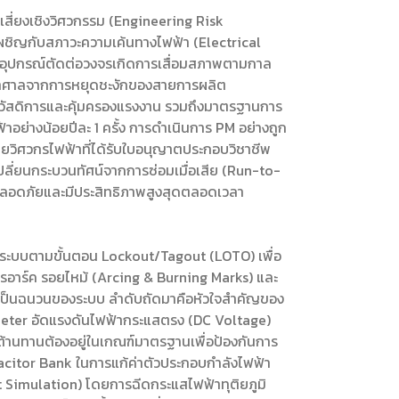
สี่ยงเชิงวิศวกรรม (Engineering Risk
ผชิญกับสภาวะความเค้นทางไฟฟ้า (Electrical
ละอุปกรณ์ตัดต่อวงจรเกิดการเสื่อมสภาพตามกาล
หาศาลจากการหยุดชะงักของสายการผลิต
มสวัสดิการและคุ้มครองแรงงาน รวมถึงมาตรฐานการ
อย่างน้อยปีละ 1 ครั้ง การดำเนินการ PM อย่างถูก
วิศวกรไฟฟ้าที่ได้รับใบอนุญาตประกอบวิชาชีพ
รเปลี่ยนกระบวนทัศน์จากการซ่อมเมื่อเสีย (Run-to-
ี่ปลอดภัยและมีประสิทธิภาพสูงสุดตลอดเวลา
็นระบบตามขั้นตอน Lockout/Tagout (LOTO) เพื่อ
รอาร์ค รอยไหม้ (Arcing & Burning Marks) และ
เป็นฉนวนของระบบ ลำดับถัดมาคือหัวใจสำคัญของ
meter อัดแรงดันไฟฟ้ากระแสตรง (DC Voltage)
้านทานต้องอยู่ในเกณฑ์มาตรฐานเพื่อป้องกันการ
acitor Bank ในการแก้ค่าตัวประกอบกำลังไฟฟ้า
Simulation) โดยการฉีดกระแสไฟฟ้าทุติยภูมิ