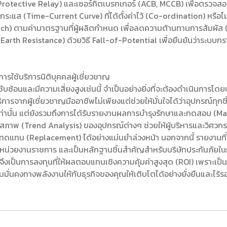
Protective Relay) และเซอร์กิตเบรกเกอร์ (ACB, MCCB) เพื่อตรวจสอบว
ระแส (Time-Current Curve) ที่ได้ตั้งค่าไว้ (Co-ordination) หรื
h) ตามค่ามาตรฐานที่ผู้ผลิตกำหนด เพื่อลดความต้านทานการสัมผัส (
arth Resistance) ด้วยวิธี Fall-of-Potential เพื่อยืนยันว่าระบบกร
ารใช้บริการนิติบุคคลผู้เชี่ยวชาญ
บซ้อนและมีความเสี่ยงสูงเช่นนี้ จำเป็นอย่างยิ่งที่จะต้องดำเนินการโดย
การจากผู้เชี่ยวชาญมืออาชีพไม่เพียงแต่ช่วยให้มั่นใจได้ว่าอุปกรณ์ทุกช
ท่านั้น แต่ยังรวมถึงการได้รับรายงานผลการบำรุงรักษาและทดสอบ (Ma
สภาพ (Trend Analysis) ของอุปกรณ์ต่างๆ ช่วยให้ผู้บริหารและวิศว
แทน (Replacement) ได้อย่างแม่นยำล่วงหน้า นอกจากนี้ รายงานที
่อหน่วยงานราชการ และเป็นหลักฐานชิ้นสำคัญสำหรับบริษัทประกันภัยใ
ึงเป็นการลงทุนที่ให้ผลตอบแทนเชิงความคุ้มค่าสูงสุด (ROI) เพราะเ
ั่นคงทางพลังงานให้กับธุรกิจของคุณให้เติบโตได้อย่างยั่งยืนและไร้