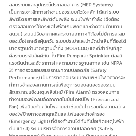
สอบระบบและอุปกรณ์ประกอบอาคาร (MEP Systems)
เป็นการเจาะลึกการทำงานของระบบหัวใจหลัก ได้แก่ ระบบ
ลิฟต์โดยสารและลิฟต์ดับเพลิง ระบบไฟฟ้ากำลัง (ซึ่งต้อง
ตรวจสอบการใช้กระแสไฟฟ้าเกินพิกัดและค่าความต้านทาน
ฉนวน) ระบบปรับอากาศและระบายอากาศที่ต้องไม่มีการสะสม
ของเชื้อโรคหรือฝุ่นควัน ระบบประปาและบำบัดน้ำเสียที่ต้องได้
มาตรฐานค่ามาตรฐานน้ำทิ้ง (BOD/COD) และที่สำคัญที่สุด
คือระบบระงับอัคคีภัย ทั้ง Fire Pump และ Sprinkler ต้องมี
แรงดันน้ำและอัตราการไหลตามมาตรฐานสากล เช่น NFPA
3) การตรวจสอบสมรรถนะความปลอดภัย (Safety
Performance) เป็นการทดสอบระบบอพยพหนีไฟ วิศวกรจะ
ทำการจำลองสถานการณ์เพื่อดูการตอบสนองของระบบ
สัญญาณแจ้งเหตุเพลิงไหม้ (Fire Alarm) ตรวจสอบการ
ทำงานของพัดลมอัดอากาศในบันไดหนีไฟ (Pressurized
Fan) เพื่อป้องกันควันไฟลามเข้าช่องบันได รวมถึงความสว่าง
ของไฟป้ายทางออกฉุกเฉินและไฟแสงสว่างสำรอง
(Emergency Light) ที่ต้องทำงานได้ทันทีเมื่อเกิดเหตุไฟฟ้า
ดับ และ 4) ระบบบริหารจัดการความปลอดภัย (Safety
Management) ทีมตรวจสอบจะเข้าประเมินแผนการซ้อม