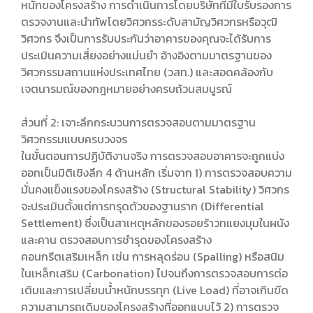
หนักของโครงสร้าง การดำเนินการโดยบริษัทที่มีใบรับรองการ
ตรวจงานและนำทัพโดยวิศวกรระดับสามัญวิศวกรหรือวุฒิ
วิศวกร จึงเป็นการรับประกันว่าอาคารของคุณจะได้รับการ
ประเมินความเสี่ยงอย่างแม่นยำ อ้างอิงตามมาตรฐานของ
วิศวกรรมสถานแห่งประเทศไทย (วสท.) และสอดคล้องกับ
เจตนารมณ์ของกฎหมายอย่างครบถ้วนสมบูรณ์
ส่วนที่ 2: เจาะลึกกระบวนการตรวจสอบตามมาตรฐาน
วิศวกรรมแบบครบวงจร
ในขั้นตอนการปฏิบัติงานจริง การตรวจสอบอาคารจะถูกแบ่ง
ออกเป็นมิติเชิงลึก 4 ด้านหลัก เริ่มจาก 1) การตรวจสอบความ
มั่นคงแข็งแรงของโครงสร้าง (Structural Stability) วิศวกร
จะประเมินตั้งแต่การทรุดตัวของฐานราก (Differential
Settlement) ซึ่งเป็นสาเหตุหลักของรอยร้าวทแยงมุมในผนัง
และคาน ตรวจสอบการชำรุดของโครงสร้าง
คอนกรีตเสริมเหล็ก เช่น การหลุดร่อน (Spalling) หรือสนิม
ในเหล็กเสริม (Carbonation) ไปจนถึงการตรวจสอบการต่อ
เติมและการเปลี่ยนน้ำหนักบรรทุก (Live Load) ที่อาจเกินขีด
ความสามารถเดิมของโครงสร้างที่ออกแบบไว้ 2) การตรวจ