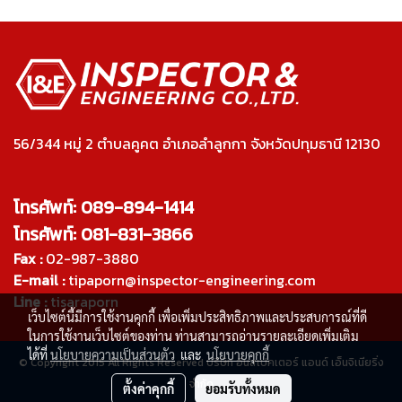
ประเมินโหลดตามมาตรฐาน วสท.
เพื่อความปลอดภัยและถูกต้อง
ตามกฎหมาย
56/344 หมู่ 2 ตำบลคูคต อำเภอลำลูกกา จังหวัดปทุมธานี 12130
โทรศัพท์: 089-894-1414
โทรศัพท์: 081-831-3866
Fax :
02-987-3880
E-mail :
tipaporn@inspector-engineering.com
Line :
tisaraporn
เว็บไซต์นี้มีการใช้งานคุกกี้ เพื่อเพิ่มประสิทธิภาพและประสบการณ์ที่ดี
ในการใช้งานเว็บไซต์ของท่าน ท่านสามารถอ่านรายละเอียดเพิ่มเติม
ได้ที่
นโยบายความเป็นส่วนตัว
และ
นโยบายคุกกี้
© Copyright 2015 All Rights Reserved บริษัท อินสเปคเตอร์ แอนด์ เอ็นจิเนียริ่ง
จำกัด
ตั้งค่าคุกกี้
ยอมรับทั้งหมด