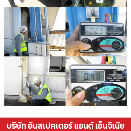
บริษัท อินสเปคเตอร์ แอนด์ เอ็นจิเนีย